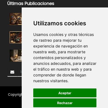
Últimas Publicaciones
Utilizamos cookies
Usamos cookies y otras técnicas
de rastreo para mejorar tu
experiencia de navegación en
nuestra web, para mostrarte
contenidos personalizados y
anuncios adecuados, para analizar
el tráfico en nuestra web y para
Subscribir
comprender de donde llegan
nuestros visitantes.
Aceptar
Copyright 2018, Todos los Derechos Reservados.
Buena
Vista Lodge No. 116
.
Rechazar