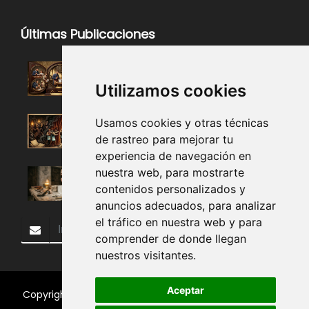
Últimas Publicaciones
Utilizamos cookies
Usamos cookies y otras técnicas
de rastreo para mejorar tu
experiencia de navegación en
nuestra web, para mostrarte
contenidos personalizados y
anuncios adecuados, para analizar
el tráfico en nuestra web y para
Subscribir
comprender de donde llegan
nuestros visitantes.
Aceptar
Copyright 2018, Todos los Derechos Reservados.
Buena
Vista Lodge No. 116
.