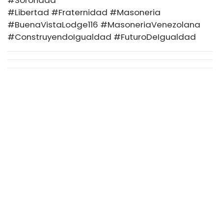
#Libertad #Fraternidad #Masoneria
#BuenaVistaLodge116 #MasoneriaVenezolana
#ConstruyendoIgualdad #FuturoDeIgualdad