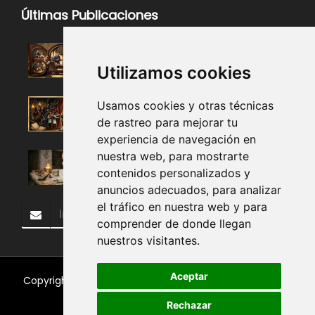
Últimas Publicaciones
Utilizamos cookies
Usamos cookies y otras técnicas
de rastreo para mejorar tu
experiencia de navegación en
nuestra web, para mostrarte
contenidos personalizados y
anuncios adecuados, para analizar
el tráfico en nuestra web y para
Subscribir
comprender de donde llegan
nuestros visitantes.
Aceptar
Copyright 2018, Todos los Derechos Reservados.
Buena
Vista Lodge No. 116
.
Rechazar