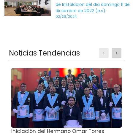
de Instalación del día domingo 11 de
diciembre de 2022 (e.v).
02/29/2024
Noticias Tendencias
Iniciación del Hermano Omar Torres
T