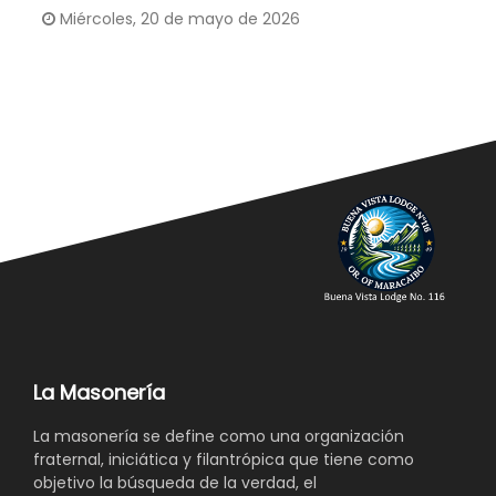
Miércoles, 20 de mayo de 2026
G
C
La Masonería
La masonería se define como una organización
fraternal, iniciática y filantrópica que tiene como
objetivo la búsqueda de la verdad, el