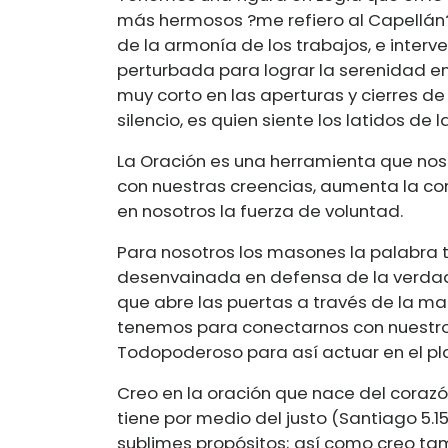
más hermosos ?me refiero al Capellán? 
de la armonía de los trabajos, e inter
perturbada para lograr la serenidad e
muy corto en las aperturas y cierres de
silencio, es quien siente los latidos d
La Oración es una herramienta que nos
con nuestras creencias, aumenta la con
en nosotros la fuerza de voluntad.
Para nosotros los masones la palabra
desenvainada en defensa de la verdad y
que abre las puertas a través de la man
tenemos para conectarnos con nuestro 
Todopoderoso para así actuar en el p
Creo en la oración que nace del corazó
tiene por medio del justo (Santiago 5.
sublimes propósitos; así como creo ta