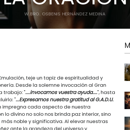
W.BRO. OSBENIS HERNÁNDEZ MEDINA
M
Emulación, teje un tapiz de espiritualidad y
onería. Desde la solemne invocación al Gran
 trabajo: "
....invocamos vuestra ayuda....
", hasta
irlo: "
...Expresamos nuestra gratitud al G.A.D.U.
ión impregna cada aspecto de nuestra
lo divino no solo nos brinda paz interior, sino
 más noble y significativa. Al elevar nuestras
ez ante la grandeza del universo y