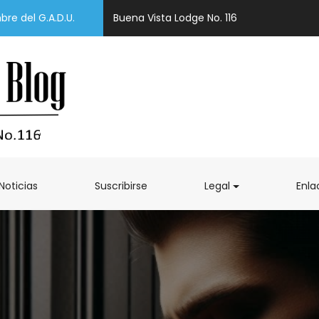
re del G.A.D.U.
Buena Vista Lodge No. 116
Noticias
Suscribirse
Legal
Enla