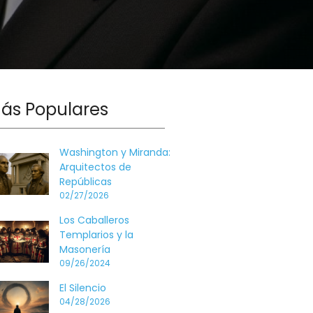
ás Populares
Washington y Miranda:
Arquitectos de
Repúblicas
02/27/2026
Los Caballeros
Templarios y la
Masonería
09/26/2024
El Silencio
04/28/2026