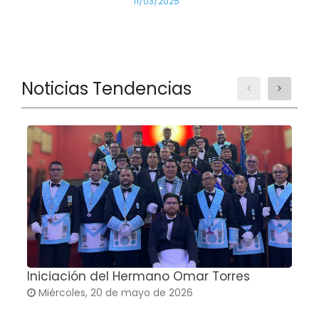
11/03/2025
Noticias Tendencias
Iniciación del Hermano Omar Torres
T
Miércoles, 20 de mayo de 2026
G
C