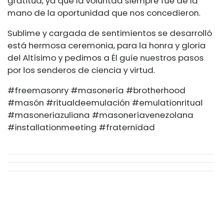
gratitud, ya que la voluntad siempre fue de la
mano de la oportunidad que nos concedieron.
Sublime y cargada de sentimientos se desarrolló
está hermosa ceremonia, para la honra y gloria
del Altísimo y pedimos a Él guíe nuestros pasos
por los senderos de ciencia y virtud.
#freemasonry #masonería #brotherhood
#masón #ritualdeemulación #emulationritual
#masoneriazuliana #masoneríavenezolana
#installationmeeting #fraternidad