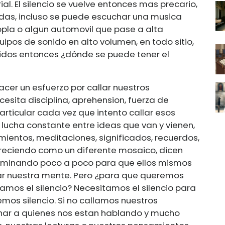
al. El silencio se vuelve entonces mas precario,
das, incluso se puede escuchar una musica
sopla o algun automovil que pase a alta
ipos de sonido en alto volumen, en todo sitio,
idos entonces ¿dónde se puede tener el
cer un esfuerzo por callar nuestros
esita disciplina, aprehension, fuerza de
articular cada vez que intento callar esos
lucha constante entre ideas que van y vienen,
ientos, meditaciones, significados, recuerdos,
areciendo como un diferente mosaico, dicen
os dominando poco a poco para que ellos mismos
r nuestra mente. Pero ¿para que queremos
amos el silencio? Necesitamos el silencio para
mos silencio. Si no callamos nuestros
r a quienes nos estan hablando y mucho