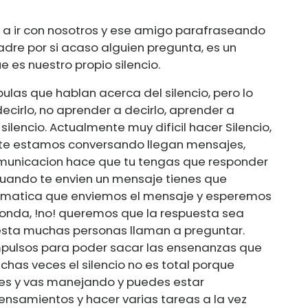
a a ir con nosotros y ese amigo parafraseando
padre por si acaso alguien pregunta, es un
 es nuestro propio silencio.
las que hablan acerca del silencio, pero lo
ecirlo, no aprender a decirlo, aprender a
silencio. Actualmente muy dificil hacer Silencio,
ente estamos conversando llegan mensajes,
omunicacion hace que tu tengas que responder
uando te envien un mensaje tienes que
plomatica que enviemos el mensaje y esperemos
nda, !no! queremos que la respuesta sea
uesta muchas personas llaman a preguntar.
ulsos para poder sacar las ensenanzas que
uchas veces el silencio no es total porque
les y vas manejando y puedes estar
ensamientos y hacer varias tareas a la vez