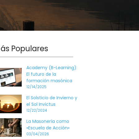
ás Populares
Academy (B-Learning):
El futuro de la
formación masónica
12/14/2025
El Solsticio de Invierno y
el Sol Invictus
12/22/2024
La Masonería como
«Escuela de Acción»
03/04/2026