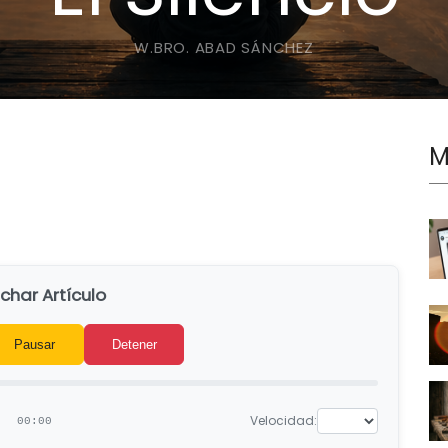
W.BRO. ABAD SÁNCHEZ
M
char Artículo
Pausar
Detener
Velocidad:
00:00