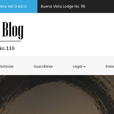
bre del G.A.D.U.
Buena Vista Lodge No. 116
Noticias
Suscribirse
Legal
Enla