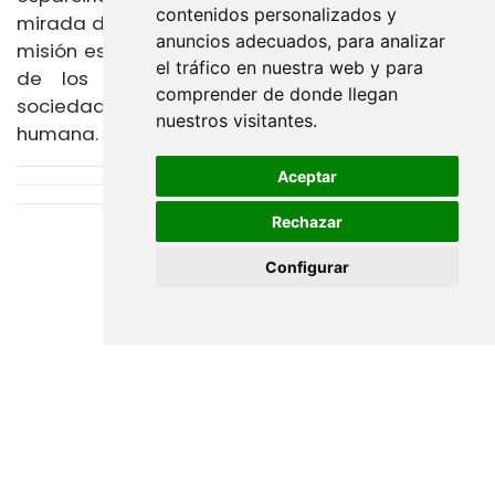
contenidos personalizados y
mirada del Gran Arquitecto del Universo, nuestra
anuncios adecuados, para analizar
misión es sembrar esa luz que ilumine el camino
el tráfico en nuestra web y para
de los demás, aspirando siempre a una
comprender de donde llegan
sociedad más justa, culta y, por sobre todo, más
nuestros visitantes.
humana.
Aceptar
Rechazar
Configurar