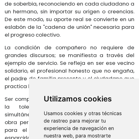
de soberbia, reconociendo en cada ciudadano a
un hermano, sin importar su origen o creencias.
De este modo, su aporte real se convierte en un
eslabón de la "cadena de unión" necesaria para
el progreso colectivo.
La condición de compañero no requiere de
grandes discursos; se manifiesta a través del
ejemplo de servicio. Se refleja en ser ese vecino
solidario, el profesional honesto que no engaña,
el padre de familia presente y el ciudadano que
practica la bondad y el amor fraternal.
Utilizamos cookies
Ser compañero es un recordatorio constante de
la tolerancia y la empatía. Somos,
Usamos cookies y otras técnicas
simultáneamente, arquitectos y obreros de una
de rastreo para mejorar tu
obra permanente. Adquirimos conocimiento no
experiencia de navegación en
para el atesoramiento personal, sino para
nuestra web, para mostrarte
esparcirlo como semilla en la sociedad. Bajo la