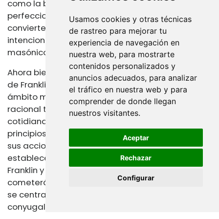
como la búsqueda de la virtud y el
perfeccionamiento moral. La castidad se
Usamos cookies y otras técnicas
convierte así en un símbolo de la pureza de
de rastreo para mejorar tu
intenciones y la fidelidad a los principios
experiencia de navegación en
masónicos.
nuestra web, para mostrarte
contenidos personalizados y
Ahora bien, es importante señalar que la visión
anuncios adecuados, para analizar
de Franklin sobre la castidad no se limitaba al
el tráfico en nuestra web y para
ámbito masónico. Su enfoque pragmático y
comprender de donde llegan
racional también se reflejaba en su vida
nuestros visitantes.
cotidiana, donde buscaba aplicar los mismos
principios de moderación y autocontrol a todas
Aceptar
sus acciones. En este sentido, podemos
establecer una conexión entre la castidad según
Rechazar
Franklin y el séptimo mandamiento: No
Configurar
cometerás adulterio. Aunque este mandamiento
se centra específicamente en la fidelidad
conyugal, también puede interpretarse como