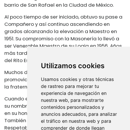
barrio de San Rafael en la Ciudad de México.
Al poco tiempo de ser iniciado, obtuvo su pase a
Compañero y así continuo ascendiendo en
grados alcanzando la elevación a Maestro en
1951. Su compromiso con la Masonería lo llevó a
ser Venerable Maestro de su Logia en 1956. Años
más tarde le fue otorgado el Grado 33 honorario
del Rito Escoses Antiguo y Aceptado.
Utilizamos cookies
Muchos de los valores de la masonería fueron
promovidos en sus películas, como la igualdad,
Usamos cookies y otras técnicas
la fraternidad, la caridad y la justicia.
de rastreo para mejorar tu
experiencia de navegación en
Cuando el actor falleció, se levantó una logia en
nuestra web, para mostrarte
su nombre, Logia
"Cantinflas" No. 133
que fundada
contenidos personalizados y
en su honor en 1994 en la Ciudad de México.
anuncios adecuados, para analizar
También en honor a su legado, en 2007 se creó la
el tráfico en nuestra web y para
Respetable Logia
"Mario Moreno, Cantinflas"
comprender de donde llegan